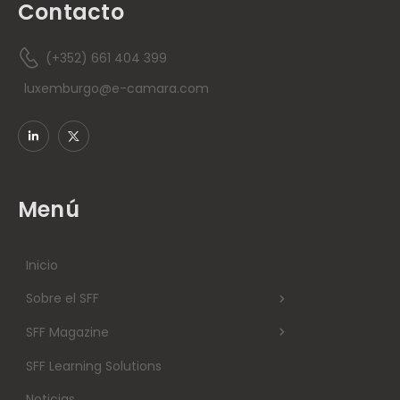
Contacto
(+352) 661 404 399
luxemburgo@e-camara.com
Menú
Inicio
Sobre el SFF
SFF Magazine
SFF Learning Solutions
Noticias