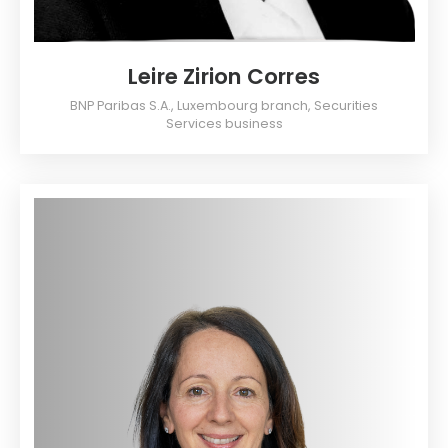
Leire Zirion Corres
BNP Paribas S.A., Luxembourg branch, Securities
Services business