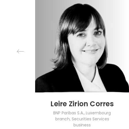
Leire Zirion Corres
BNP Paribas S.A., Luxembourg
branch, Securities Services
business