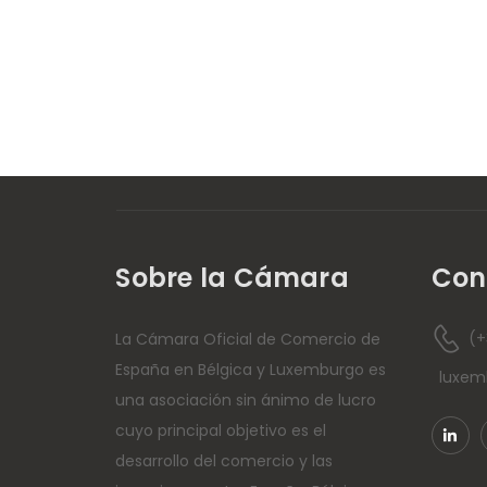
Sobre la Cámara
Con
(+
La Cámara Oficial de Comercio de
España en Bélgica y Luxemburgo es
luxe
una asociación sin ánimo de lucro
cuyo principal objetivo es el
desarrollo del comercio y las