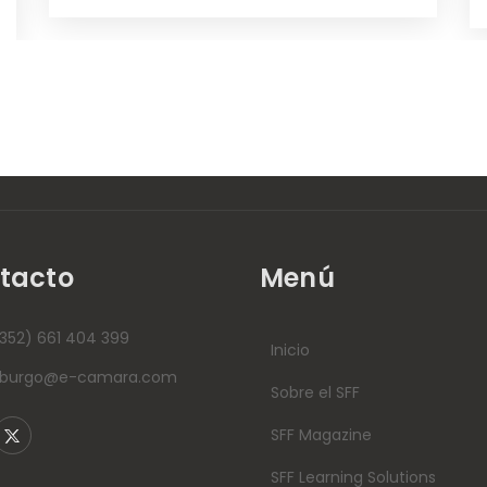
tacto
Menú
352) 661 404 399
Inicio
mburgo@e-camara.com
Sobre el SFF
SFF Magazine
SFF Learning Solutions