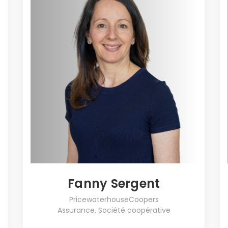
Fanny Sergent
PricewaterhouseCoopers
Assurance, Société coopérative