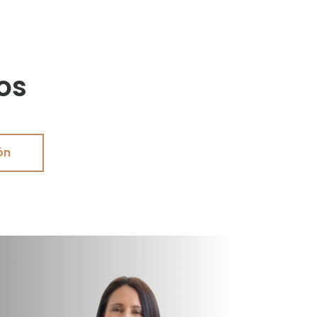
os
ón