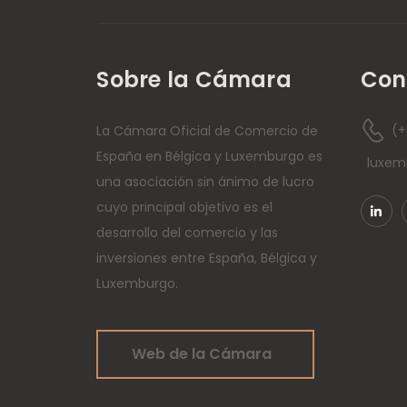
regímenes fiscales
en Reino Unido –
Suiza – Italia»
Sobre la Cámara
Con
(+
La Cámara Oficial de Comercio de
España en Bélgica y Luxemburgo es
luxe
una asociación sin ánimo de lucro
cuyo principal objetivo es el
desarrollo del comercio y las
inversiones entre España, Bélgica y
Luxemburgo.
Web de la Cámara