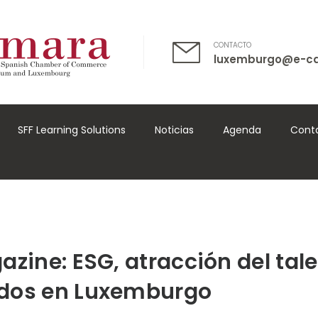
CONTACTO
luxemburgo@e-c
SFF Learning Solutions
Noticias
Agenda
Cont
azine: ESG, atracción del tal
ndos en Luxemburgo