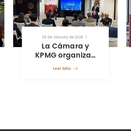
26 de January de 2026
La Cámara y
KPMG organizan
la conferencia
Leer Más
presencial en
Luxemburgo
“Desbloqueando y
Asegurando la
Rentabilidad:
Presentación del
KPMG–ABBL