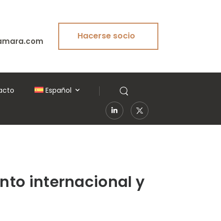
Hacerse socio
amara.com
acto
Español
ento internacional y