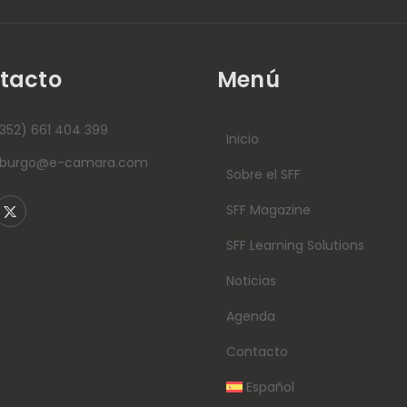
Private Banking
Report 2025”
tacto
Menú
352) 661 404 399
Inicio
mburgo@e-camara.com
Sobre el SFF
SFF Magazine
SFF Learning Solutions
Noticias
Agenda
Contacto
Español