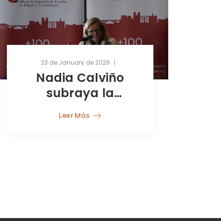
23 de January de 2026
Nadia Calviño
0
subraya la
importancia de
Leer Más
invertir en
empresas
europeas para
impulsar la
competitividad y
autonomía de la
UE