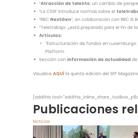
“
Atracción de talento
: un cambio de perspe
“La CSSF introduce normas sobre el
teletrab
“RBC
NextGen
”, en colaboración con RBC IS
“Teletrabajo: ¿está preparado para el fin de l
Artículos:
“Estructuración de fondos en Luxemburgo: 
Platform.
Sección con
información de actualidad
de 
Visualice
AQUÍ
la quinta edición del SFF Magazin
[addthis tool="addthis_inline_share_toolbox_p8
Publicaciones re
Noticias