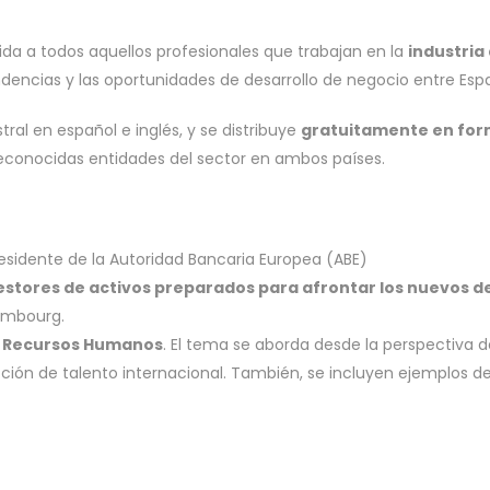
gida a todos aquellos profesionales que trabajan en la
industria
endencias y las oportunidades de desarrollo de negocio entre Es
tral en español e inglés, y se distribuye
gratuitamente en form
econocidas entidades del sector en ambos países.
residente de la Autoridad Bancaria Europea (ABE)
estores de activos preparados para afrontar los nuevos d
embourg.
y Recursos Humanos
. El tema se aborda desde la perspectiva d
cción de talento internacional. También, se incluyen ejemplos d