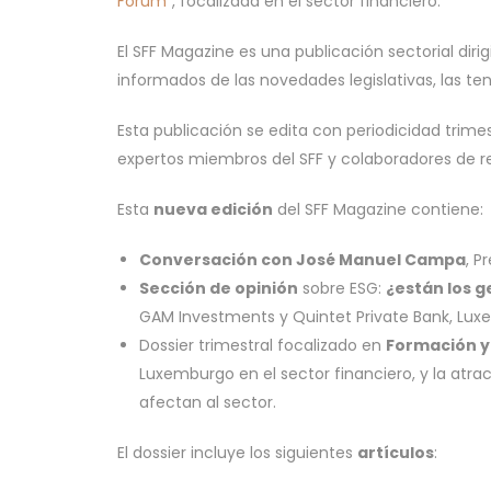
Forum
”, focalizada en el sector financiero.
El SFF Magazine es una publicación sectorial diri
informados de las novedades legislativas, las t
Esta publicación se edita con periodicidad trimes
expertos miembros del SFF y colaboradores de r
Esta
nueva edición
del SFF Magazine contiene:
Conversación con José Manuel Campa
, P
Sección de opinión
sobre ESG:
¿están los g
GAM Investments y Quintet Private Bank, Lux
Dossier trimestral focalizado en
Formación 
Luxemburgo en el sector financiero, y la atra
afectan al sector.
El dossier incluye los siguientes
artículos
: