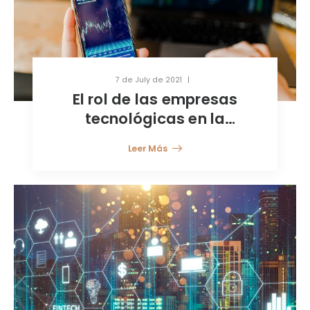
7 de July de 2021
El rol de las empresas
tecnológicas en la
industria de servicios
Leer Más
financieros