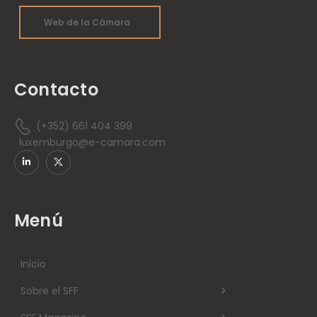
Web de la Cámara
Contacto
(+352) 661 404 399
luxemburgo@e-camara.com
Menú
Inicio
Sobre el SFF