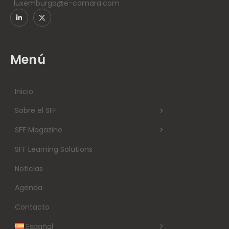
luxemburgo@e-camara.com
Menú
Inicio
Sobre el SFF
SFF Magazine
SFF Learning Solutions
Noticias
Agenda
Contacto
Español