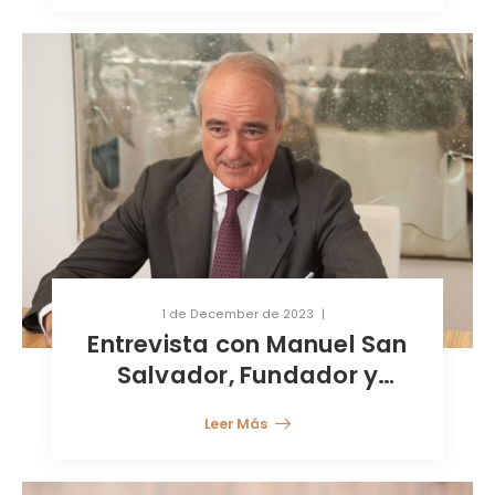
1 de December de 2023
Entrevista con Manuel San
Salvador, Fundador y
Managing Partner de
Leer Más
Antwort Capital S.A.