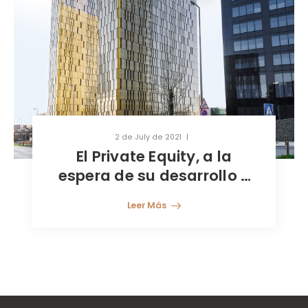
2 de July de 2021
El Private Equity, a la
espera de su desarrollo y
en camino hacia su
Leer Más
democratización