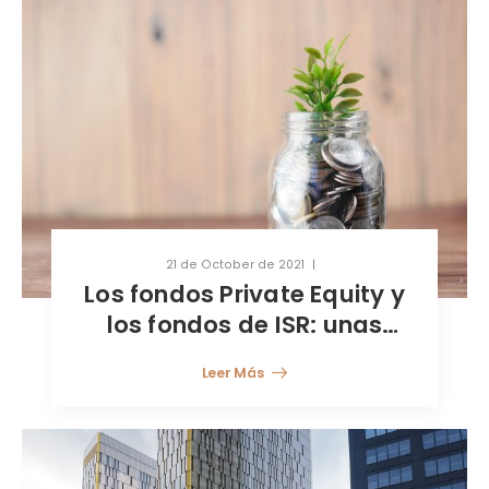
21 de October de 2021
Los fondos Private Equity y
los fondos de ISR: unas
inversiones sostenibles y a
Leer Más
largo plazo